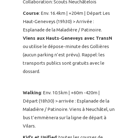
Collaboration: Scouts Neuchâtelois
Course
: Env. 16.4km | +204m | Départ Les
Haut-Geneveys (19h30) > Arrivée :
Esplanade de la Maladière / Patinoire.
Viens aux Hauts-Geneveys avec TransN
ou utilise le dépose-minute des Gollières
(aucun parking n’est prévu). Rappel: les
transports publics sont gratuits avec le
dossard.
Walking
: Env. 10.5km | +60m -420m |
Départ (18h30) > arrivée : Esplanade de la
Maladière / Patinoire. Viens à Neuchâtel, un
bus t’emmènera sur la ligne de départ à
Vilars.
Kid’s et Unified
: toutes les courses de