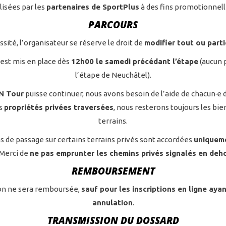
ilisées par les
partenaires de SportPlus
à des fins promotionnell
PARCOURS
sité, l’organisateur se réserve le droit de
modifier tout ou part
est mis en place dès
12h00 le samedi précédant l’étape
(aucun 
l’étape de Neuchâtel).
N Tour
puisse continuer, nous avons besoin de l’aide de chacun·e 
es
propriétés privées traversées
, nous resterons toujours les bie
terrains.
s de passage sur certains terrains privés sont accordées
uniqueme
 Merci de
ne pas emprunter les chemins privés signalés en deho
REMBOURSEMENT
ion ne sera remboursée,
sauf pour les inscriptions en ligne ayan
annulation
.
TRANSMISSION DU DOSSARD