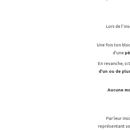
Lors de l’ins
Une fois ton bloc
d’une
pé
En revanche, si 
d’un ou de plu
Aucune mod
Par leur ins
représentant so