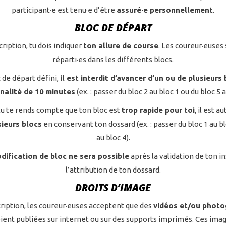
participant·e est tenu·e d’être
assuré·e personnellement
.
BLOC DE DÉPART
cription, tu dois indiquer
ton allure de course
. Les coureur·euses
réparti·es dans les différents blocs.
 de départ défini,
il est interdit d’avancer d’un ou de plusieurs
nalité de 10 minutes
(ex. : passer du bloc 2 au bloc 1 ou du bloc 5 a
tu te rends compte que ton bloc est
trop rapide pour toi
, il est a
sieurs blocs
en conservant ton dossard (ex. : passer du bloc 1 au bl
au bloc 4).
ification de bloc ne sera possible
après la validation de ton in
l’attribution de ton dossard.
DROITS D’IMAGE
cription, les coureur·euses acceptent que des
vidéos et/ou photo
ient publiées sur internet ou sur des supports imprimés. Ces ima