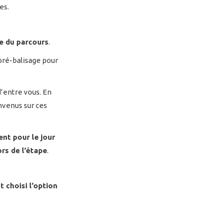
es.
ie du parcours
.
pré-balisage pour
d’entre vous. En
nvenus sur ces
nt pour le jour
rs de l’étape
.
t choisi l’option